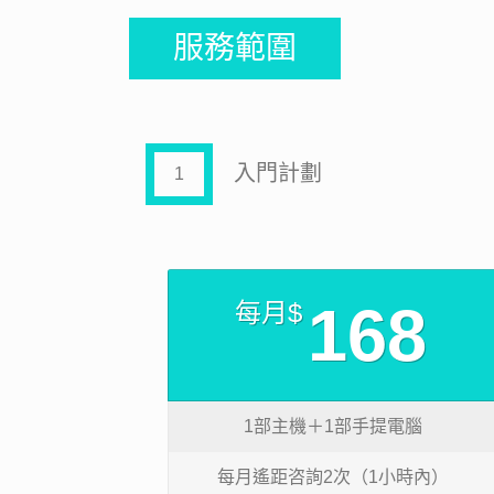
服務範圍
入門計劃
1
168
每月$
1部主機＋1部手提電腦
每月遙距咨詢2次（1小時內）